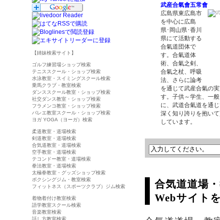
武産合氣會五常會
広島県東広島市
を中心に広島
県･岡山県･香川
県にて活動する
合氣道団体で
【姉妹検索サイト】
す。合氣道体
術、合氣之剣、
ゴルフ練習場ショップ検索
合氣之杖、呼吸
テニススクール・ショップ検索
水泳教室・スイミングスクール検索
法、さらに論考
乗馬クラブ・教室検索
を通じて武産合氣の実
ダンススクール教室・ショップ検索
す。子供～学生、一般
社交ダンス教室・ショップ検索
に、武道合氣道を通じ
フラメンコ教室・ショップ検索
バレエ教室スクール・ショップ検索
深く知り誇りを抱いて
ヨガ YOGA（ヨーガ）検索
しています。
柔道教室・道場検索
剣道教室・道場検索
合気道教室・道場検索
空手教室・道場検索
テコンドー教室・道場検索
拳法教室・道場検索
太極拳教室・グッズショップ検索
ボクシングジム・教室検索
合気道道場
フィットネス（スポーツクラブ）ジム検索
Webサイト
着物着付け教室検索
語学教室スクール検索
音楽教室検索
話し方教室検索