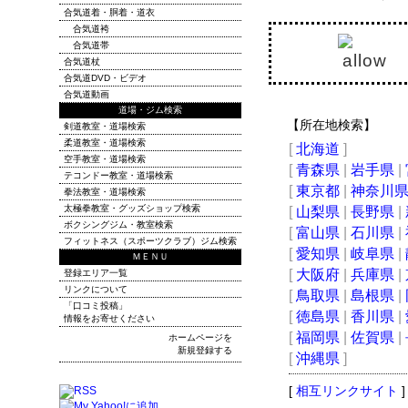
合気道着・胴着・道衣
合気道袴
合気道帯
合気道杖
合気道DVD・ビデオ
合気道動画
道場・ジム検索
【所在地検索】
剣道教室・道場検索
柔道教室・道場検索
[
北海道
]
空手教室・道場検索
[
青森県
|
岩手県
|
テコンドー教室・道場検索
[
東京都
|
神奈川
拳法教室・道場検索
太極拳教室・グッズショップ検索
[
山梨県
|
長野県
|
ボクシングジム・教室検索
[
富山県
|
石川県
|
フィットネス（スポーツクラブ）ジム検索
[
愛知県
|
岐阜県
|
ＭＥＮＵ
[
大阪府
|
兵庫県
|
登録エリア一覧
リンクについて
[
鳥取県
|
島根県
|
「口コミ投稿」
[
徳島県
|
香川県
|
情報をお寄せください
[
福岡県
|
佐賀県
|
ホームページを
新規登録する
[
沖縄県
]
[
相互リンクサイト
]