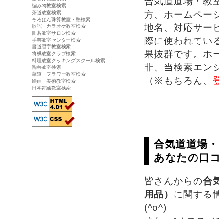
合気道道場・教
編み物教室検索
方、ホームペー
茶道教室検索
そろばん珠算教室・塾検索
地名、対応サー
歌謡・カラオケ教室検索
囲碁教室サロン検索
際に使われてい
手芸教室センター検索
書道習字教室検索
果抜群です。ホ
将棋教室クラブ検索
料理教室クッキングスクール検索
非、当検索エン
陶芸教室検索
華道・フラワー教室検索
（※もちろん、
絵画・美術教室検索
日本舞踊教室検索
合気道道場
あなたの口
皆さんからの
合
用品）
に関する
(^o^)