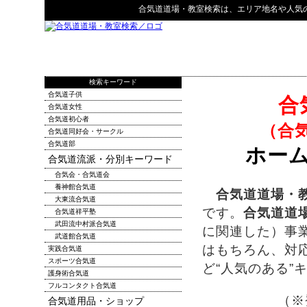
合気道道場・教室検索
は、エリア地名や人気
検索キーワード
合気道子供
合
合気道女性
合気道初心者
（合
合気道同好会・サークル
合気道部
ホー
合気道流派・分別キーワード
合気会・合気道会
養神館合気道
合気道道場・
大東流合気道
です。
合気道道
合気道祥平塾
武田流中村派合気道
に関連した）事
武道館合気道
はもちろん、対
実践合気道
スポーツ合気道
ど“人気のある”
護身術合気道
フルコンタクト合気道
（※
合気道用品・ショップ