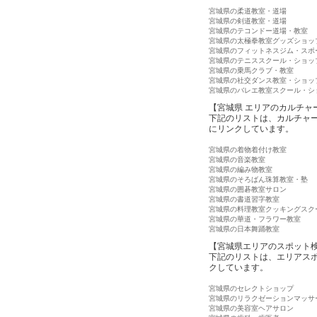
宮城県の柔道教室・道場
宮城県の剣道教室・道場
宮城県のテコンドー道場・教室
宮城県の太極拳教室グッズショッ
宮城県のフィットネスジム・スポ
宮城県のテニススクール・ショッ
宮城県の乗馬クラブ・教室
宮城県の社交ダンス教室・ショッ
宮城県のバレエ教室スクール・シ
【宮城県 エリアのカルチャ
下記のリストは、カルチャ
にリンクしています。
宮城県の着物着付け教室
宮城県の音楽教室
宮城県の編み物教室
宮城県のそろばん珠算教室・塾
宮城県の囲碁教室サロン
宮城県の書道習字教室
宮城県の料理教室クッキングスク
宮城県の華道・フラワー教室
宮城県の日本舞踊教室
【宮城県エリアのスポット
下記のリストは、エリアス
クしています。
宮城県のセレクトショップ
宮城県のリラクゼーションマッサ
宮城県の美容室ヘアサロン