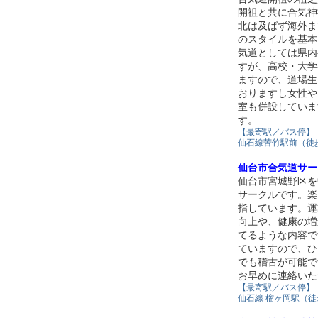
開祖と共に合気神
北は及ばず海外ま
のスタイルを基本
気道としては県内
すが、高校・大学
ますので、道場生
おりますし女性や
室も併設していま
す。
【最寄駅／バス停】
仙石線苦竹駅前（徒
仙台市合気道サー
仙台市宮城野区を
サークルです。楽
指しています。運
向上や、健康の増
てるような内容で
ていますので、ひ
でも稽古が可能で
お早めに連絡いた
【最寄駅／バス停】
仙石線 榴ヶ岡駅（