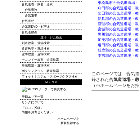
東松島市の合気道道場・
合気道着・胴着・道衣
刈田郡の合気道道場・教
合気道袴
柴田郡の合気道道場・教
合気道帯
伊具郡の合気道道場・教
合気道杖
亘理郡の合気道道場・教
合気道DVD・ビデオ
宮城郡の合気道道場・教
合気道動画
黒川郡の合気道道場・教
道場・ジム検索
加美郡の合気道道場・教
剣道教室・道場検索
遠田郡の合気道道場・教
柔道教室・道場検索
牡鹿郡の合気道道場・教
空手教室・道場検索
本吉郡の合気道道場・教
テコンドー教室・道場検索
拳法教室・道場検索
ボクシングジム・教室検索
このページでは、合気
フィットネスジム・スポーツクラブ検索
録された
合気道道場・
ＭＥＮＵ
（※ホームページをお
RSSリーダーで購読する
登録エリア一覧
リンクについて
「口コミ投稿」
情報をお寄せください
ホームページを
新規登録する