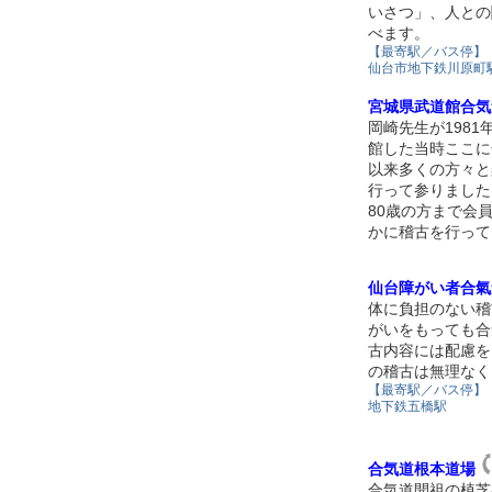
いさつ」、人との
べます。
【最寄駅／バス停】
仙台市地下鉄川原町
宮城県武道館合気
岡崎先生が1981
館した当時ここに
以来多くの方々と
行って参りました
80歳の方まで会
かに稽古を行って
仙台障がい者合氣
体に負担のない稽
がいをもっても合
古内容には配慮を
の稽古は無理なく
【最寄駅／バス停】
地下鉄五橋駅
合気道根本道場
合気道開祖の植芝