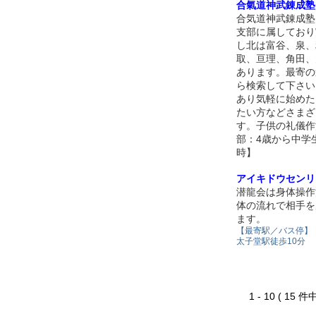
合氣道神武錬成塾
合気道神武錬成塾
支部に属しており
し北は富谷、泉、
取、亘理、角田、
あります。最寄の
ら検索して下さい
あり気軽に始めた
たい方などさまざ
す。子供の礼儀作
部：4歳から中学
時】
アイキドウセンリ
潜龍会は身体操作
体の流れで相手を
ます。
【最寄駅／バス停】
太子堂駅徒歩10分
1 - 10 ( 15 件中