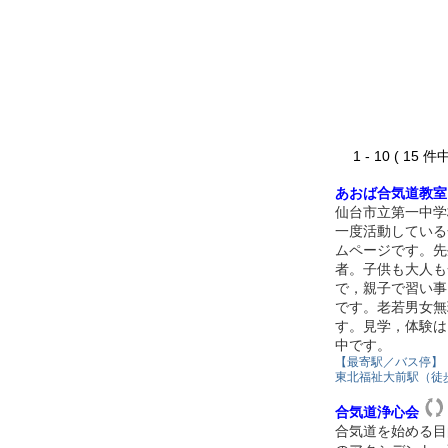
1 - 10 ( 15 件中
あおば合気道教室
仙台市立第一中学
一度活動している
ムページです。先
者。子供も大人も
で，親子で習い事
です。老若男女無
す。見学，体験は
中です。
【最寄駅／バス停】
東北福祉大前駅（徒歩
合気道浄心会
合気道を始める目