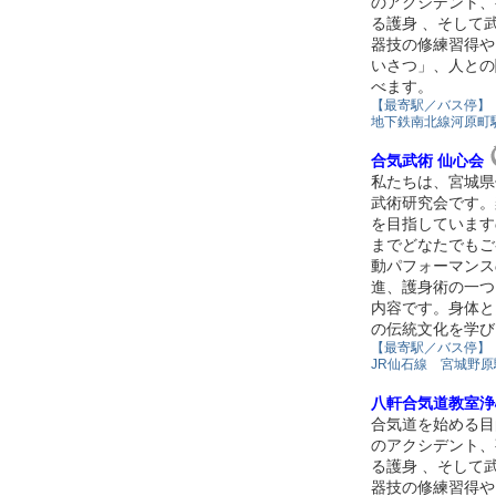
のアクシデント、
る護身 、そして
器技の修練習得や
いさつ」、人との
べます。
【最寄駅／バス停】
地下鉄南北線河原町
合気武術 仙心会
私たちは、宮城県
武術研究会です。
を目指しています
までどなたでもご
動パフォーマンス
進、護身術の一つ
内容です。身体と
の伝統文化を学び
【最寄駅／バス停】
JR仙石線 宮城野原
八軒合気道教室浄
合気道を始める目
のアクシデント、
る護身 、そして
器技の修練習得や