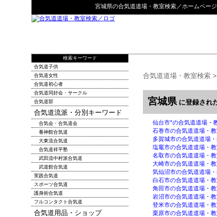
宮城県
の
合気道道場・教室検索
／ホームページ
検索キーワード
合気道子供
合気道道場・教室検索
合気道女性
合気道初心者
合気道同好会・サークル
宮城県
に登録され
合気道部
合気道流派・分別キーワード
仙台市*の合気道道場・
合気会・合気道会
石巻市の合気道道場・教
養神館合気道
多賀城市の合気道道場・
大東流合気道
塩竈市の合気道道場・教
合気道祥平塾
名取市の合気道道場・教
武田流中村派合気道
大崎市の合気道道場・教
武道館合気道
気仙沼市の合気道道場・
実践合気道
白石市の合気道道場・教
スポーツ合気道
角田市の合気道道場・教
護身術合気道
岩沼市の合気道道場・教
フルコンタクト合気道
登米市の合気道道場・教
合気道用品・ショップ
栗原市の合気道道場・教