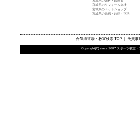
宮城県の歯科・歯医者
宮城県のリフォーム会社
宮城県のペットショップ
宮城県の民宿・旅館・宿坊
合気道道場・教室検索
TOP ｜
免責事
Copyright(C) since 2007
スポーツ教室・