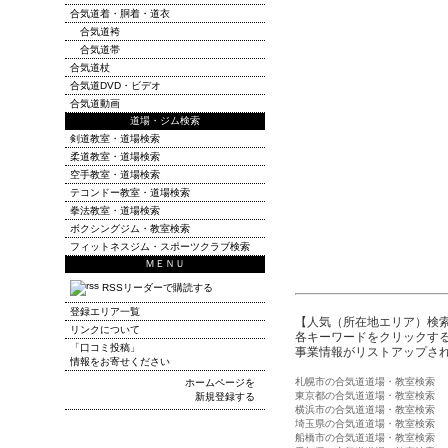
合気道着・胴着・道衣
合気道袴
合気道帯
合気道杖
合気道DVD・ビデオ
合気道動画
道場・ジム検索
剣道教室・道場検索
柔道教室・道場検索
空手教室・道場検索
テコンドー教室・道場検索
拳法教室・道場検索
ボクシングジム・教室検索
フィットネスジム・スポーツクラブ検索
ＭＥＮＵ
RSSリーダーで購読する
登録エリア一覧
【人気（所在地エリア）検
リンクについて
各キーワードをクリックする
「口コミ投稿」
事業情報がリストアップさ
情報をお寄せください
札幌市の合気道道場・教室検索
ホームページを
東京都の合気道道場・教室検索
新規登録する
横浜市の合気道道場・教室検索
埼玉県の合気道道場・教室検索
船橋市の合気道道場・教室検索