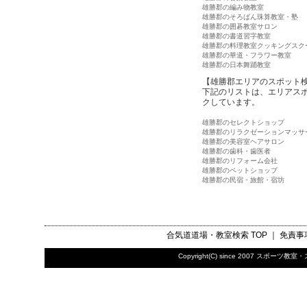
雄勝郡の編み物教室
雄勝郡のそろばん珠算教室・塾
雄勝郡の囲碁教室サロン
雄勝郡の書道習字教室
雄勝郡の料理教室クッキングスク
雄勝郡の華道・フラワー教室
雄勝郡の日本舞踊教室
【雄勝郡エリアのスポット
下記のリストは、エリアス
クしています。
雄勝郡のセレクトショップ
雄勝郡のリラクゼーションマッサ
雄勝郡の美容室ヘアサロン
雄勝郡の歯科・歯医者
雄勝郡のリフォーム会社
雄勝郡のペットショップ
雄勝郡の民宿・旅館・宿坊
合気道道場・教室検索
TOP ｜
免責事
Copyright(C) since 2007
スポーツ教室・