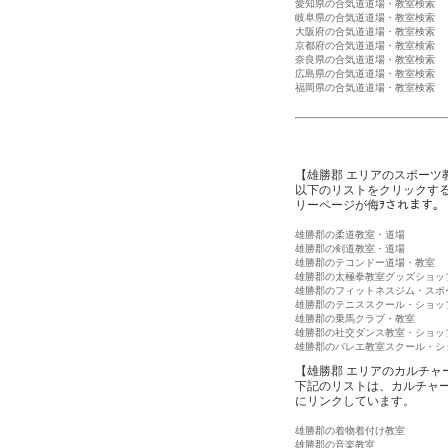
愛知県の合気道道場・教室検索
岐阜県の合気道道場・教室検索
大阪府の合気道道場・教室検索
京都府の合気道道場・教室検索
奈良県の合気道道場・教室検索
広島県の合気道道場・教室検索
福岡県の合気道道場・教室検索
【雄勝郡 エリアのスポーツ
以下のリストをクリックす
リーページが侮ｦされます。
雄勝郡の柔道教室・道場
雄勝郡の剣道教室・道場
雄勝郡のテコンドー道場・教室
雄勝郡の太極拳教室グッズショッ
雄勝郡のフィットネスジム・スポ
雄勝郡のテニススクール・ショッ
雄勝郡の乗馬クラブ・教室
雄勝郡の社交ダンス教室・ショッ
雄勝郡のバレエ教室スクール・シ
【雄勝郡 エリアのカルチャ
下記のリストは、カルチャ
にリンクしています。
雄勝郡の着物着付け教室
雄勝郡の音楽教室