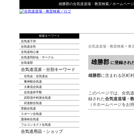
雄勝郡
の
合気道道場・教室検索
／ホームページ
検索キーワード
合気道子供
合気道道場・教室検索
>
東
合気道女性
合気道初心者
合気道同好会・サークル
雄勝郡
に登録され
合気道部
合気道流派・分別キーワード
雄勝郡
に含まれる区町村
合気会・合気道会
養神館合気道
大東流合気道
合気道祥平塾
このページでは、合気
武田流中村派合気道
録された
合気道道場・
武道館合気道
（※ホームページをお
実践合気道
スポーツ合気道
護身術合気道
フルコンタクト合気道
合気道用品・ショップ