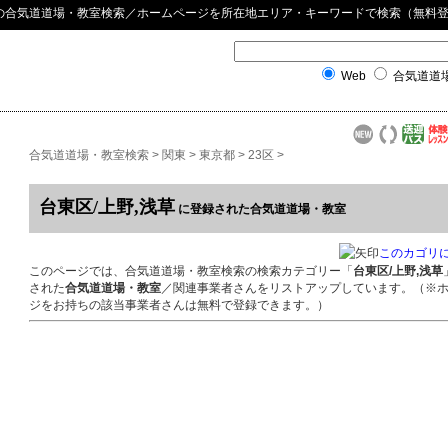
の
合気道道場・教室検索
／ホームページを所在地エリア・キーワードで検索（無料
Web
合気道道
合気道道場・教室検索
>
関東
>
東京都
>
23区
>
台東区/上野,浅草
に登録された合気道道場・教室
このカゴリ
このページでは、合気道道場・教室検索の検索カテゴリー「
台東区/上野,浅草
された
合気道道場・教室
／関連事業者さんをリストアップしています。（※
ジをお持ちの該当事業者さんは無料で登録できます。）