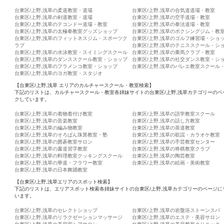
台東区/上野,浅草の柔道教室・道場
台東区/上野,浅草の合気道道場・教室
台東区/上野,浅草の剣道教室・道場
台東区/上野,浅草の空手道場・教室
台東区/上野,浅草のテコンドー道場・教室
台東区/上野,浅草の拳法道場・教室
台東区/上野,浅草の太極拳教室グッズショップ
台東区/上野,浅草のボクシングジム・教
台東区/上野,浅草のフィットネスジム・スポーツク
台東区/上野,浅草のゴルフ練習場・ショ
ラブ
台東区/上野,浅草のテニススクール・シ
台東区/上野,浅草の水泳教室・スイミングスクール
台東区/上野,浅草の乗馬クラブ・教室
台東区/上野,浅草のダンススクール教室・ショップ
台東区/上野,浅草の社交ダンス教室・シ
台東区/上野,浅草のフラメンコ教室・ショップ
台東区/上野,浅草のバレエ教室スクール
台東区/上野,浅草のヨガ教室・スタジオ
【台東区/上野,浅草 エリアのカルチャースクール・教室検索】
下記のリストは、カルチャースクール・教室各姉妹サイトの台東区/上野,浅草カテゴリーのペ
クしています。
台東区/上野,浅草の着物着付け教室
台東区/上野,浅草の語学教室スクール
台東区/上野,浅草の音楽教室
台東区/上野,浅草の話し方教室
台東区/上野,浅草の編み物教室
台東区/上野,浅草の茶道教室
台東区/上野,浅草のそろばん珠算教室・塾
台東区/上野,浅草の歌謡・カラオケ教室
台東区/上野,浅草の囲碁教室サロン
台東区/上野,浅草の手芸教室センター
台東区/上野,浅草の書道習字教室
台東区/上野,浅草の将棋教室クラブ
台東区/上野,浅草の料理教室クッキングスクール
台東区/上野,浅草の陶芸教室
台東区/上野,浅草の華道・フラワー教室
台東区/上野,浅草の絵画・美術教室
台東区/上野,浅草の日本舞踊教室
【台東区/上野,浅草エリアのスポット検索】
下記のリストは、エリアスポット検索各姉妹サイトの台東区/上野,浅草カテゴリーのページに
います。
台東区/上野,浅草のセレクトショップ
台東区/上野,浅草の岩盤浴ストーンスパ
台東区/上野,浅草のリラクゼーションマッサージ
台東区/上野,浅草のエステ・美容サロン