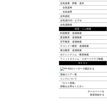
合気道着・胴着・道衣
合気道袴
合気道帯
合気道杖
合気道DVD・ビデオ
合気道動画
道場・ジム検索
剣道教室・道場検索
柔道教室・道場検索
空手教室・道場検索
テコンドー教室・道場検索
拳法教室・道場検索
ボクシングジム・教室検索
フィットネスジム・スポーツクラブ検索
ＭＥＮＵ
RSSリーダーで購読する
登録エリア一覧
リンクについて
「口コミ投稿」
情報をお寄せください
ホームページを
新規登録する