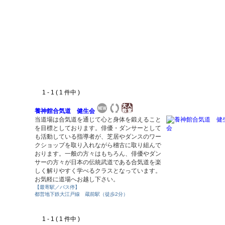
1 - 1 ( 1 件中 )
養神館合気道 健生会
当道場は合気道を通じて心と身体を鍛えること
を目標としております。俳優・ダンサーとして
も活動している指導者が、芝居やダンスのワー
クショップを取り入れながら稽古に取り組んで
おります。一般の方々はもちろん、俳優やダン
サーの方々が日本の伝統武道である合気道を楽
しく解りやすく学べるクラスとなっています。
お気軽に道場へお越し下さい。
【最寄駅／バス停】
都営地下鉄大江戸線 蔵前駅（徒歩2分）
1 - 1 ( 1 件中 )