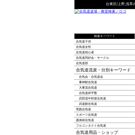
台東区/上野,浅草
検索キーワード
合気道子供
合気道女性
合気道初心者
合気道同好会・サークル
合気道部
合気道流派・分別キーワード
合気会・合気道会
養神館合気道
大東流合気道
合気道祥平塾
武田流中村派合気道
武道館合気道
実践合気道
スポーツ合気道
護身術合気道
フルコンタクト合気道
合気道用品・ショップ