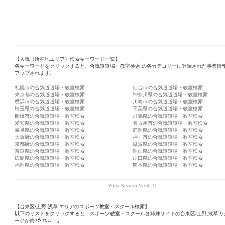
【人気（所在地エリア）検索キーワード一覧】
各キーワードをクリックすると、合気道道場・教室検索 の各カテゴリーに登録された事業情
アップされます。
札幌市の合気道道場・教室検索
仙台市の合気道道場・教室検索
東京都の合気道道場・教室検索
神奈川県の合気道道場・教室検索
横浜市の合気道道場・教室検索
川崎市の合気道道場・教室検索
埼玉県の合気道道場・教室検索
千葉県の合気道道場・教室検索
船橋市の合気道道場・教室検索
群馬県の合気道道場・教室検索
愛知県の合気道道場・教室検索
名古屋市の合気道道場・教室検索
岐阜県の合気道道場・教室検索
静岡県の合気道道場・教室検索
大阪府の合気道道場・教室検索
神戸市の合気道道場・教室検索
京都府の合気道道場・教室検索
滋賀県の合気道道場・教室検索
奈良県の合気道道場・教室検索
岡山県の合気道道場・教室検索
広島県の合気道道場・教室検索
山口県の合気道道場・教室検索
福岡県の合気道道場・教室検索
熊本県の合気道道場・教室検索
-
Yomi-Search Ver4.21
-
【台東区/上野,浅草 エリアのスポーツ教室・スクール検索】
以下のリストをクリックすると、スポーツ教室・スクール各姉妹サイトの台東区/上野,浅草カ
ージが侮ｦされます。